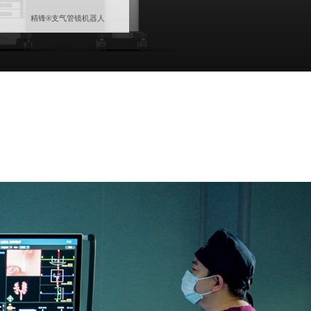
精锋®支气管镜机器人
投资者关系
人在精锋
香港联交所披露文件
选择精锋
企业管治
招贤纳士
业绩报告
ESG
投资者日志