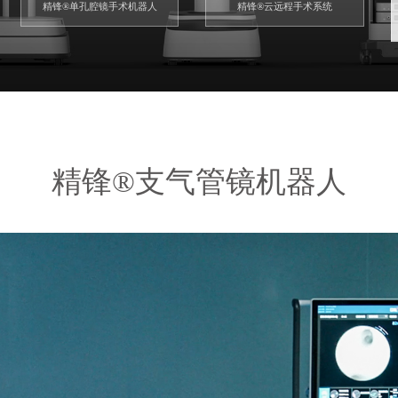
精锋®单孔腔镜手术机器人
精锋®云远程手术系统
赋能中心
新闻中心
精锋®支气管镜机器人
学术科研
公司新闻