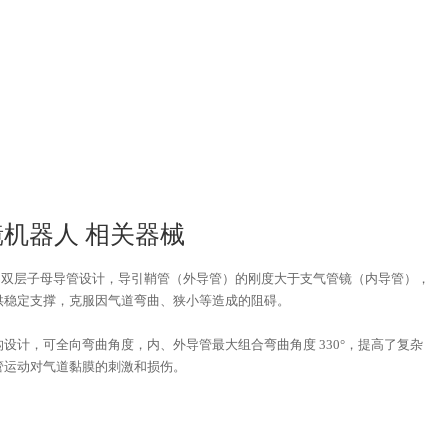
机器人 相关器械
了双层子母导管设计，导引鞘管（外导管）的刚度大于支气管镜（内导管），
供稳定支撑，克服因气道弯曲、狭小等造成的阻碍。
设计，可全向弯曲角度，内、外导管最大组合弯曲角度 330°，提高了复杂
管运动对气道黏膜的刺激和损伤。