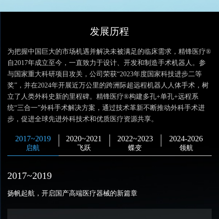
发展历程
为把握中国巨大的市场机遇并解决未被满足的临床需求，精锋医疗®
自2017年成立至今，一直致力于设计、开发和制造手术机器人。参
与国家重大科研项目攻关，公司荣获“2023年度国家科技进步二等
奖”，并在2024年开展近万公里的跨洲际超远程机器人人体手术，树
立了人类外科史新的里程碑。精锋医疗®构建多孔+单孔+远程系
统“三合一”外科手术解决方案，通过技术革新不断推动外科手术进
步，促进全球先进外科技术和优质医疗资源共享。
2017~2019
2020~2021
2022~2023
2024-2026
启航
飞跃
蝶变
领航
2017~2019
2
扬帆起航，开启国产高端医疗器械的新篇章
长