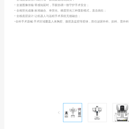
资质荣誉
精锋®支气管镜机器人
• 全速图像传输:零感知延时，手眼协调一致守护手术安全；
发展历程
• 全相荧光成像:标准融合、单荧光、梯度荧光三种显影模式，直击病灶；
• 全栈底层设计:让机器人与远程手术系统无缝融合；
•全科手术器械:手术区域覆盖人体胸腔、腹腔及盆腔等腔体，胜任泌尿外科、妇科、普外