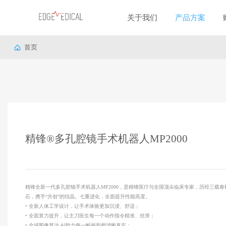
关于我们
产品方案
首页
精锋®多孔腔镜手术机器人MP2000
关于我们
产品方案
精锋全新一代多孔腔镜手术机器人MP2000，是精锋医疗与全国顶尖临床专家，历经三载春
公司概况
精锋®多孔腔镜手术机器人
石，携手“共创”的结晶。七重进化，全面提升性能高度。
• 全新人体工学设计，让手术体验更加沉浸、舒适；
企业文化
精锋®单孔腔镜手术机器人
• 全面算力提升，让主刀医生每一个动作指令精准、丝滑；
核心优势
精锋®云远程手术系统
• 全域图像算法:AI助力每一帧画面都清晰真实；