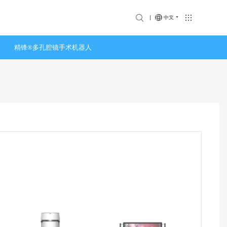
们
中文
精锋®多孔腔镜手术机器人
投资者关系
人在精锋
香港联交所披露文件
选择精锋
企业管治
招贤纳士
业绩报告